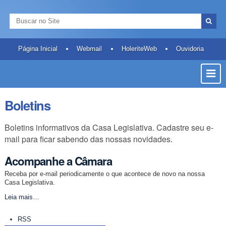
Ir
Ferramentas
Navegação
para
Pessoais
Busca
o
Busca
conteúdo.
Avançada…
|
Página Inicial
Webmail
HoleriteWeb
Ouvidoria
Ir
Most
para
a
ou
navegação
Ocult
Boletins
Men
Boletins informativos da Casa Legislativa. Cadastre seu e-
mail para ficar sabendo das nossas novidades.
Acompanhe a Câmara
Receba por e-mail periodicamente o que acontece de novo na nossa
Casa Legislativa.
Acompanhe
Leia mais…
a
Ações
Câmara
RSS
do
-