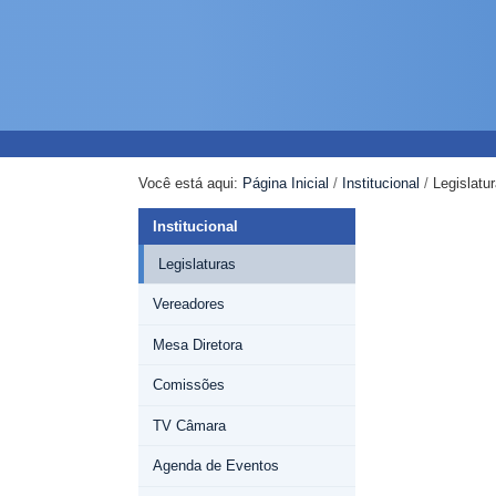
Ir
Ferramentas
Navegação
para
Pessoais
o
conteúdo.
|
Ir
para
a
Você está aqui:
Página Inicial
/
Institucional
/
Legislatu
navegação
Institucional
Legislaturas
Vereadores
Mesa Diretora
Comissões
TV Câmara
Agenda de Eventos