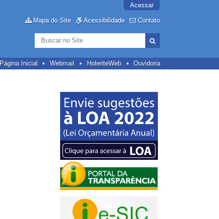
Acessar
Mapa do Site
Acessibilidade
Contato
Busca
Busca
Avançada…
Página Inicial
Webmail
HoleriteWeb
Ouvidoria