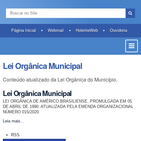
Ir
Ferramentas
Navegação
para
Pessoais
Busca
o
Busca
conteúdo.
Avançada…
|
Página Inicial
Webmail
HoleriteWeb
Ouvidoria
Ir
Most
para
a
ou
navegação
Ocult
Lei Orgânica Municipal
Men
Conteúdo atualizado da Lei Orgânica do Município.
Lei Orgânica Municipal
LEI ORGÂNICA DE AMÉRICO BRASILIENSE, PROMULGADA EM 05
DE ABRIL DE 1990. ATUALIZADA PELA EMENDA ORGANIZACIONAL
NÚMERO 015/2020.
Lei
Leia mais…
Orgânica
Ações
Municipal
RSS
do
-
documento