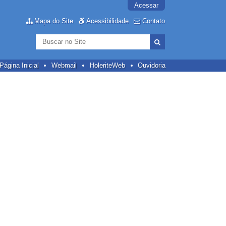
Acessar
Mapa do Site
Acessibilidade
Contato
Busca
Busca
Avançada…
Página Inicial
Webmail
HoleriteWeb
Ouvidoria