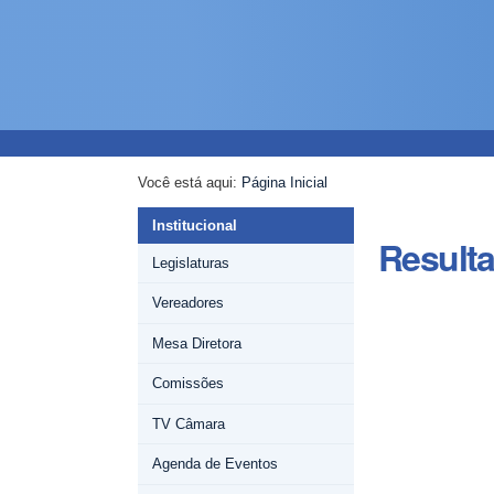
Ir
Ferramentas
Navegação
para
Pessoais
o
conteúdo.
|
Ir
para
a
Você está aqui:
Página Inicial
navegação
Institucional
Result
Legislaturas
Vereadores
Mesa Diretora
Comissões
TV Câmara
Agenda de Eventos