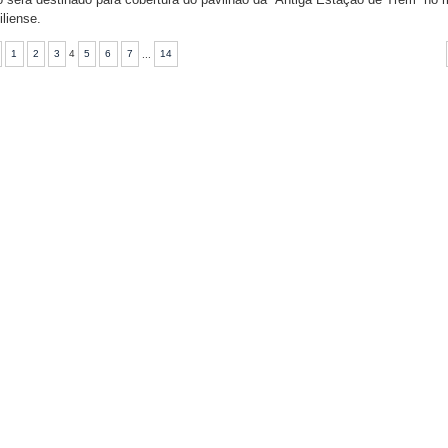
liense.
1
2
3
4
5
6
7
...
14