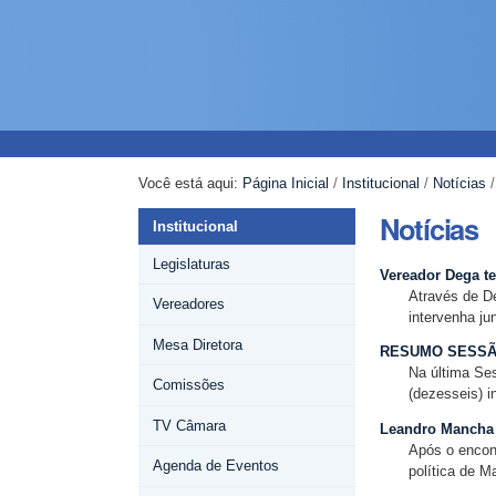
Ir
Ferramentas
Navegação
para
Pessoais
o
conteúdo.
|
Ir
para
a
Você está aqui:
Página Inicial
/
Institucional
/
Notícias
navegação
Notícias
Institucional
Legislaturas
Vereador Dega te
Através de De
Vereadores
intervenha ju
Mesa Diretora
RESUMO SESSÃO
Na última Ses
Comissões
(dezesseis) i
TV Câmara
Leandro Mancha p
Após o encont
Agenda de Eventos
política de Ma