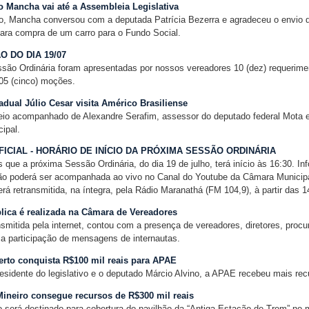
 Mancha vai até a Assembleia Legislativa
, Mancha conversou com a deputada Patrícia Bezerra e agradeceu o envio
ara compra de um carro para o Fundo Social.
 DO DIA 19/07
são Ordinária foram apresentadas por nossos vereadores 10 (dez) requerimen
05 (cinco) moções.
dual Júlio Cesar visita Américo Brasiliense
eio acompanhado de Alexandre Serafim, assessor do deputado federal Mota e 
ipal.
ICIAL - HORÁRIO DE INÍCIO DA PRÓXIMA SESSÃO ORDINÁRIA
ue a próxima Sessão Ordinária, do dia 19 de julho, terá início às 16:30. I
são poderá ser acompanhada ao vivo no Canal do Youtube da Câmara Municipa
será retransmitida, na íntegra, pela Rádio Maranathá (FM 104,9), à partir das 1
lica é realizada na Câmara de Vereadores
nsmitida pela internet, contou com a presença de vereadores, diretores, procu
a participação de mensagens de internautas.
erto conquista R$100 mil reais para APAE
esidente do legislativo e o deputado Márcio Alvino, a APAE recebeu mais rec
ineiro consegue recursos de R$300 mil reais
o será destinado para cobertura do pavilhão da “Antiga Estação de Trem” no 