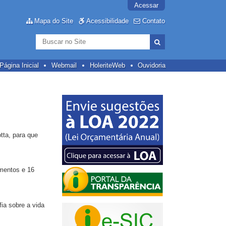
Acessar
Mapa do Site
Acessibilidade
Contato
Busca
Busca
Avançada…
Página Inicial
Webmail
HoleriteWeb
Ouvidoria
tta, para que
imentos e 16
ia sobre a vida