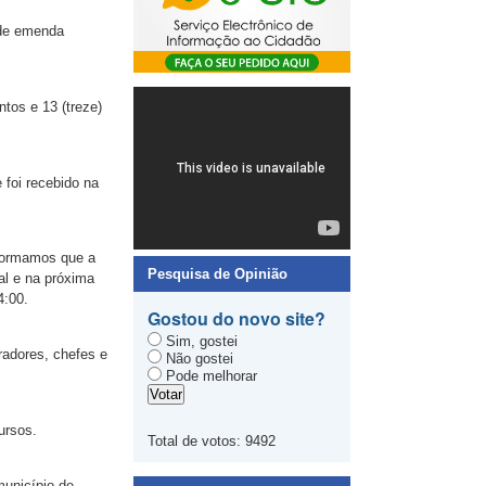
 de emenda
tos e 13 (treze)
foi recebido na
nformamos que a
Pesquisa de Opinião
l e na próxima
4:00.
Gostou do novo site?
Sim, gostei
radores, chefes e
Não gostei
Pode melhorar
ursos.
Total de votos:
9492
município de