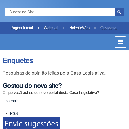
Ir
Ferramentas
Navegação
para
Pessoais
Busca
o
Busca
conteúdo.
Avançada…
|
Página Inicial
Webmail
HoleriteWeb
Ouvidoria
Ir
Most
para
a
ou
navegação
Ocult
Enquetes
Men
Pesquisas de opinião feitas pela Casa Legislativa.
Gostou do novo site?
O que você achou do novo portal desta Casa Legislativa?
Gostou
Leia mais…
do
Ações
novo
RSS
do
site?
documento
-