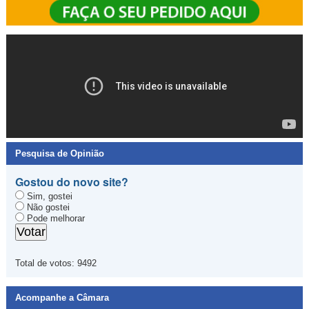
Pesquisa de Opinião
Gostou do novo site?
Sim, gostei
Não gostei
Pode melhorar
Total de votos:
9492
Acompanhe a Câmara