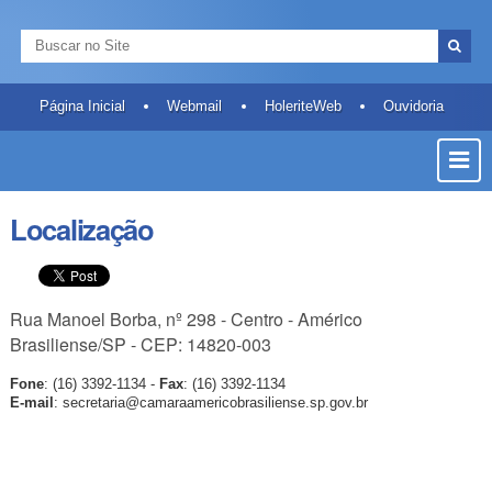
Ir
Ferramentas
Navegação
para
Pessoais
Busca
o
Busca
conteúdo.
Avançada…
|
Página Inicial
Webmail
HoleriteWeb
Ouvidoria
Ir
Most
para
a
ou
navegação
Ocult
Localização
Men
Rua Manoel Borba, nº 298 - Centro - Américo
Brasiliense/SP - CEP: 14820-003
Fone
: (16) 3392-1134 -
Fax
: (16) 3392-1134
E-mail
: secretaria@camaraamericobrasiliense.sp.gov.br