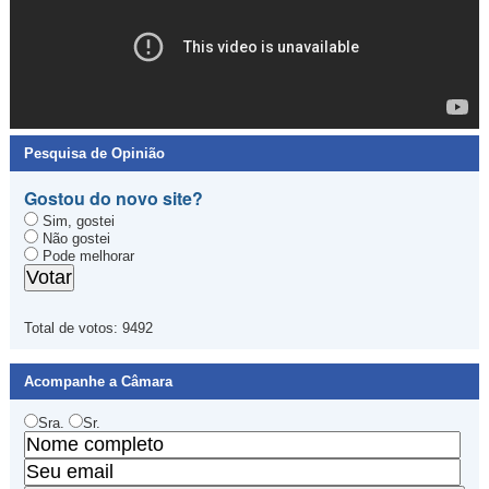
Pesquisa de Opinião
Gostou do novo site?
Sim, gostei
Não gostei
Pode melhorar
Total de votos:
9492
Acompanhe a Câmara
Sra.
Sr.