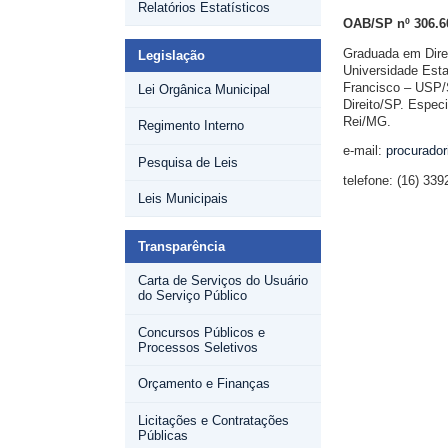
Relatórios Estatísticos
OAB/SP nº 306.6
Graduada em Dire
Legislação
Universidade Esta
Francisco – USP/S
Lei Orgânica Municipal
Direito/SP. Espec
Rei/MG.
Regimento Interno
e-mail:
procurado
Pesquisa de Leis
telefone: (16) 339
Leis Municipais
Transparência
Carta de Serviços do Usuário
do Serviço Público
Concursos Públicos e
Processos Seletivos
Orçamento e Finanças
Licitações e Contratações
Públicas