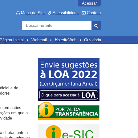
Acessar
Mapa do Site
Acessibilidade
Contato
Busca
Busca
Avançada…
Página Inicial
Webmail
HoleriteWeb
Ouvidoria
dicial e de
idores
ivo em ações
 ações em que a
ividade
ra diretamente a
idade de todos os