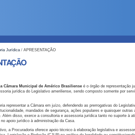
ria Jurídica
/
APRESENTAÇÃO
NTAÇÃO
a Câmara Municipal de Américo Brasiliense
é o órgão de representação ju
essoria jurídica do Legislativo ameriliense, sendo composto somente por serv
ria representar a Câmara em juízo, defendendo as prerrogativas do Legislat
titucionalidade, mandados de segurança, ações populares e quaisquer outras
 Além disso, exerce a consultoria e assessoria jurídica tanto no suporte à at
no apoio jurídico à administração da Casa.
tivo, a Procuradoria oferece apoio técnico à elaboração legislativa e assesso
ça, Legislação e Redação (CJLR) na análise da legalidade ou constitucional