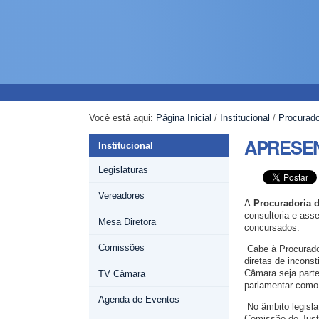
Ir
Ferramentas
Navegação
para
Pessoais
o
conteúdo.
|
Ir
para
a
Você está aqui:
Página Inicial
/
Institucional
/
Procurado
navegação
APRESE
Institucional
Legislaturas
Vereadores
A
Procuradoria d
consultoria e ass
Mesa Diretora
concursados.
Comissões
Cabe à Procurado
diretas de incons
Câmara seja parte.
TV Câmara
parlamentar como 
Agenda de Eventos
No âmbito legisla
Comissão de Justi