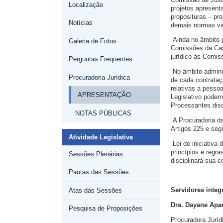
Localização
projetos apresent
proposituras – pro
Notícias
demais normas vi
Ainda no âmbito 
Galeria de Fotos
Comissões da Cas
jurídico às Comis
Perguntas Frequentes
No âmbito adminis
Procuradoria Jurídica
de cada contrataçã
relativas a pessoa
APRESENTAÇÃO
Legislativo pode
Processantes disc
NOTAS PÚBLICAS
A Procuradoria d
Artigos 225 e seg
Atividade Legislativa
Lei de iniciativ
princípios e regra
Sessões Plenárias
disciplinará sua c
Pautas das Sessões
Servidores integ
Atas das Sessões
Dra. Dayane Apar
Pesquisa de Proposições
Procuradora Jurídi