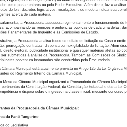
ados pelos parlamentares ou pelo Poder Executivo. Além disso, faz a análise
jetos de leis, decretos legislativos, resoluções -, de modo a indicar sua corr
gentes acerca de cada matéria.
parlamentar, a Procuradoria assessora regimentalmente o funcionamento de 
a, acompanhando as reuniões e audiências públicas de cada uma delas, da
sões Parlamentares de Inquérito e às Comissões de Estudo.
trativo, a Procuradoria analisa todos os editais de licitação da Casa e emit
o, prorrogação contratual, dispensa ou inexigibilidade de licitação. Além dis
l, direito eleitoral, publicidade institucional e quaisquer matérias afetas ao co
m ser submetidas à análise da Procuradoria. Também as Comissões de Sindic
iplinares porventura instauradas são conduzidas pela Procuradoria.
a Câmara Municipal está atualmente prevista no Artigo 125 da Lei Orgânica Mu
uintes do Regimento Interno da Câmara Municipal.
a da Mesa da Câmara Municipal organizará a Procuradoria da Câmara Municipa
s pertinentes da Constituição Federal, da Constituição Estadual e desta Lei O
ompetência e disporá sobre o ingresso na classe inicial, mediante concurso p
rantes da Procuradoria da Câmara Municipal:
ecida Fanti Tangerino
ca do Legislativa