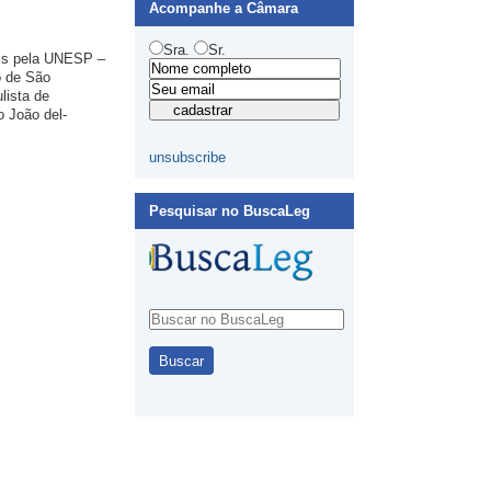
Acompanhe a Câmara
Sra.
Sr.
ais pela UNESP –
o de São
lista de
o João del-
unsubscribe
Pesquisar no BuscaLeg