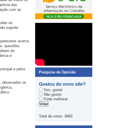
 prévia das
elação com as
todas as
ndo suporte
e pareceres acerca
so, questões
tidiano do
ância e
nicipal e pelos
Pesquisa de Opinião
l, observados os
Gostou do novo site?
rgânica,
Sim, gostei
úblico.
Não gostei
Pode melhorar
Total de votos:
9492