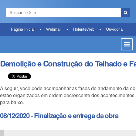
Ir
Ferramentas
Navegação
para
Pessoais
Busca
o
Busca
conteúdo.
Avançada…
|
Página Inicial
Webmail
HoleriteWeb
Ouvidoria
Ir
Most
para
a
ou
navegação
Ocult
Demolição e Construção do Telhado e F
Men
A seguir, você pode acompanhar as fases de andamento da obra
estão organizados em ordem decrescente dos acontecimentos. P
para baixo.
08/12/2020 - Finalização e entrega da obra