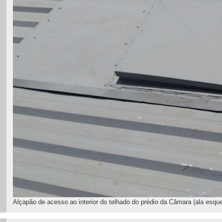
Alçapão de acesso ao interior do telhado do prédio da Câmara (ala esque